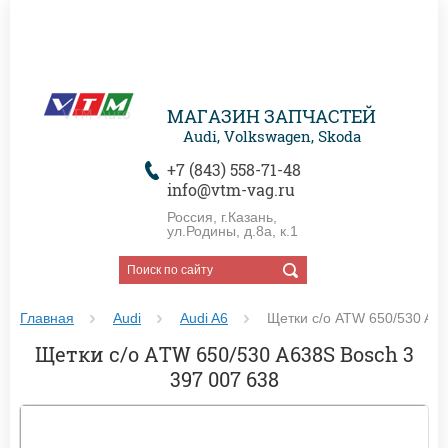
МАГАЗИН ЗАПЧАСТЕЙ
Audi, Volkswagen, Skoda
+7 (843) 558-71-48
info@vtm-vag.ru
Россия, г.Казань,
ул.Родины, д.8а, к.1
Главная
Audi
Audi A6
 Щетки с/о ATW 650/530 A6
Щетки с/о ATW 650/530 A638S Bosch 3
397 007 638